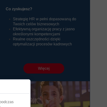
C
Co zyskujesz?
Strategię HR w pełni dopasowaną do
Twoich celów biznesowych
Efektywną organizację pracy z jasno
określonymi kompetencjami
Realne oszczędności dzięki
optymalizacji procesów kadrowych
Więcej
 podczas
,