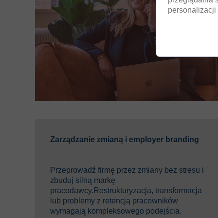
personalizacji 
Zarządzanie zmianą i employer branding
Przeprowadź firmę przez zmiany bez stresu i
zbuduj silną markę
pracodawcy.Restrukturyzacja, transformacja
lub problemy z retencją pracowników
wymagają kompleksowego podejścia.