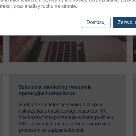
treści, oraz analizy ruchu na stronie.
Dostosuj
Zezwól 
Szkolenia, mentoring i wsparcie
operacyjne i compliance
Podnieś kompetencje swojego zespołu
i skorzystaj z elastycznego wsparcia HR.
Nie każda firma potrzebuje własnego działu
HR, ale każda firma potrzebuje sprawnych
procesów zarządzania ludźmi.