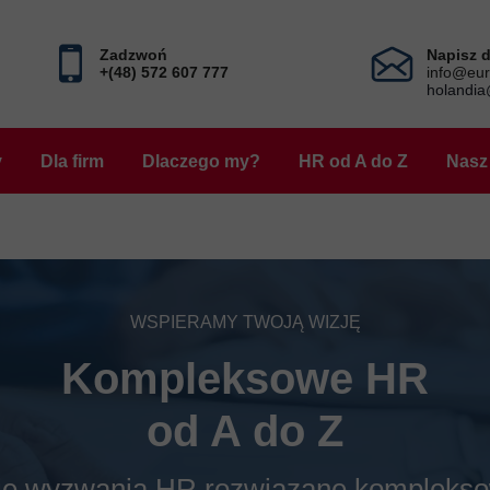
Zadzwoń
Napisz 
+(48) 572 607 777
info@eur
holandia
y
Dla firm
Dlaczego my?
HR od A do Z
Nasz
WSPIERAMY TWOJĄ WIZJĘ
Kompleksowe HR
od A do Z
je wyzwania HR rozwiązane komplekso