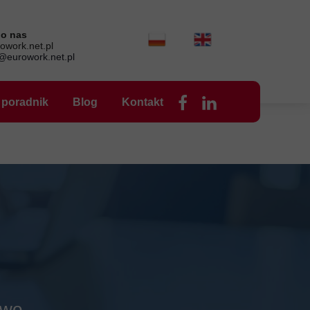
do nas
owork.net.pl
@eurowork.net.pl
 poradnik
Blog
Kontakt
wo –