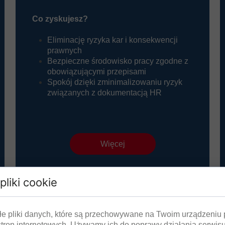
Co zyskujesz?
Eliminację ryzyka kar i konsekwencji
prawnych
Bezpieczne środowisko pracy zgodne z
obowiązującymi przepisami
Spokój dzięki zminimalizowaniu ryzyk
związanych z dokumentacją HR
Więcej
pliki cookie
łe pliki danych, które są przechowywane na Twoim urządzeniu
stron internetowych. Używamy ich do poprawy działania serwisu