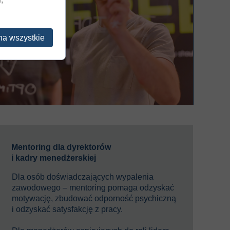
na wszystkie
Mentoring dla dyrektorów
i kadry menedżerskiej
Dla osób doświadczających wypalenia
zawodowego – mentoring pomaga odzyskać
motywację, zbudować odporność psychiczną
i odzyskać satysfakcję z pracy.