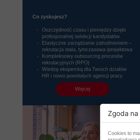
Co zyskujesz?
Oszczędność czasu i pieniędzy dzięki
profesjonalnej selekcji kandydatów
Elastyczne zarządzanie zatrudnieniem –
rekrutacja stała, tymczasowa iprojektowa
Kompleksowy outsourcing procesów
rekrutacyjnych (RPO)
Wiedzę ekspercką dla Twoich działów
HR i nowo powstałych agencji pracy
Więcej
Zgoda na 
Cookies to ma
przeglądania 