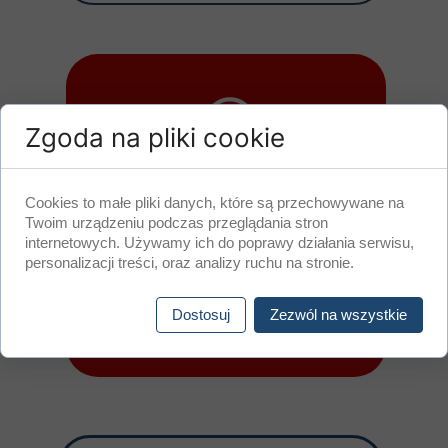
Zgoda na pliki cookie
Szkolimy ze skutecznych technik
Cookies to małe pliki danych, które są przechowywane na
rekrutacji
Twoim urządzeniu podczas przeglądania stron
internetowych. Używamy ich do poprawy działania serwisu,
personalizacji treści, oraz analizy ruchu na stronie.
Dla głodnych wiedzy oferujemy usługi
szkoleniowe z zakresu rekrutacji i
selekcji pracowników na rynki
Dostosuj
Zezwól na wszystkie
zagraniczne.